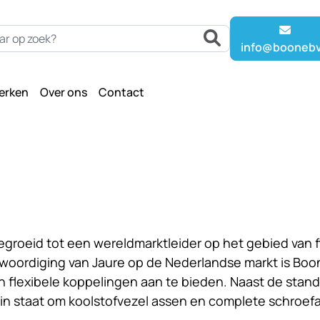
info@boonebv
erken
Over ons
Contact
tgegroeid tot een wereldmarktleider op het gebied van
oordiging van Jaure op de Nederlandse markt is Boon
h flexibele koppelingen aan te bieden. Naast de stan
n staat om koolstofvezel assen en complete schroefas