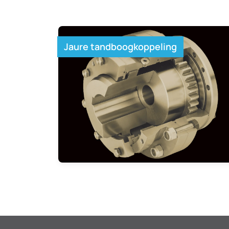
Jaure tandboogkoppeling