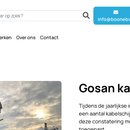
info@boonebv
erken
Over ons
Contact
n
Gosan ka
Tijdens de jaarlijkse
een aantal kabelschi
deze constatering m
toegepast.